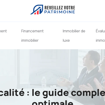
ment
Financement
Immobilier de
Évalu
immobilier
luxe
immob
scalité : le guide comp
optimale