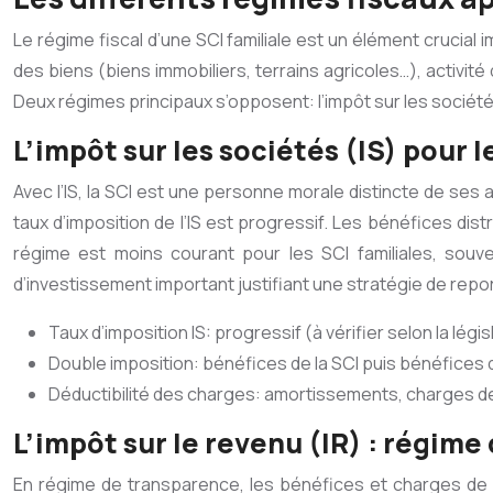
Le régime fiscal d’une SCI familiale est un élément crucia
des biens (biens immobiliers, terrains agricoles…), activité
Deux régimes principaux s’opposent: l’impôt sur les sociétés
L’impôt sur les sociétés (IS) pour l
Avec l’IS, la SCI est une personne morale distincte de ses 
taux d’imposition de l’IS est progressif. Les bénéfices di
régime est moins courant pour les SCI familiales, souv
d’investissement important justifiant une stratégie de repor
Taux d’imposition IS: progressif (à vérifier selon la légi
Double imposition: bénéfices de la SCI puis bénéfices 
Déductibilité des charges: amortissements, charges de
L’impôt sur le revenu (IR) : régime
En régime de transparence, les bénéfices et charges de l