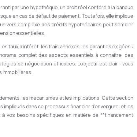
aranti par une hypothèque, un droit réel conféré à la banque
 risque en cas de défaut de paiement. Toutefois, elle implique
l’univers complexe des crédits hypothécaires peut sembler
ension essentielles.
es taux d’intérêt, les frais annexes, les garanties exigées :
panorama complet des aspects essentiels à connaître, des
tégies de négociation efficaces. L’objectif est clair : vous
s immobilières.
ondements, les mécanismes et les implications. Cette section
s impliqués dans ce processus financier d’envergure, et les
 et à vos besoins spécifiques en matière de **financement