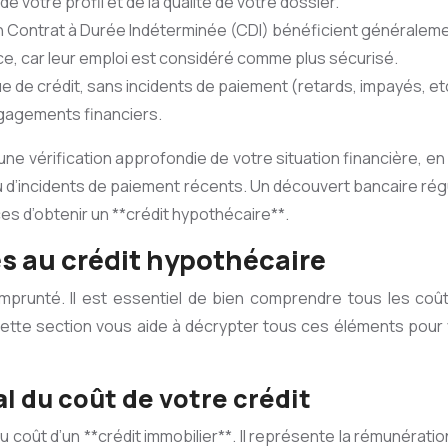
votre profil et de la qualité de votre dossier.
Contrat à Durée Indéterminée (CDI) bénéficient généralement
e, car leur emploi est considéré comme plus sécurisé.
ue de crédit, sans incidents de paiement (retards, impayés, et
ngagements financiers.
e vérification approfondie de votre situation financière, en 
u d’incidents de paiement récents. Un découvert bancaire rég
s d’obtenir un **crédit hypothécaire**.
iés au crédit hypothécaire
mprunté. Il est essentiel de bien comprendre tous les coût
r. Cette section vous aide à décrypter tous ces éléments po
al du coût de votre crédit
 coût d’un **crédit immobilier**. Il représente la rémunérati