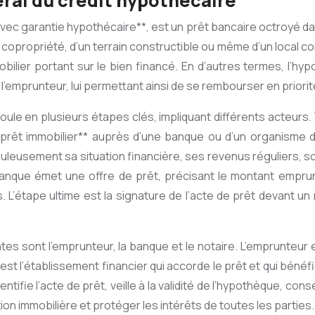
ral du crédit hypothécaire
vec garantie hypothécaire**, est un prêt bancaire octroyé dans 
 copropriété, d’un terrain constructible ou même d’un local comm
obilier portant sur le bien financé. En d’autres termes, l’h
’emprunteur, lui permettant ainsi de se rembourser en priorité
le en plusieurs étapes clés, impliquant différents acteurs. To
rêt immobilier** auprès d’une banque ou d’un organisme d
uleusement sa situation financière, ses revenus réguliers, so
a banque émet une offre de prêt, précisant le montant empru
tape ultime est la signature de l’acte de prêt devant un not
tes sont l’emprunteur, la banque et le notaire. L’emprunteur e
st l’établissement financier qui accorde le prêt et qui bénéfi
thentifie l’acte de prêt, veille à la validité de l’hypothèque, co
ion immobilière et protéger les intérêts de toutes les parties.