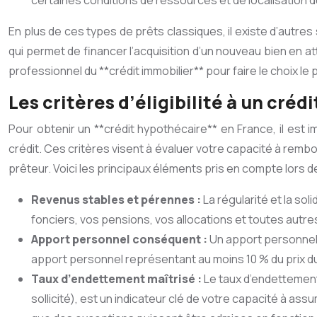
certaines conditions de ressources et de localisation du
En plus de ces types de prêts classiques, il existe d’autre
qui permet de financer l’acquisition d’un nouveau bien en att
professionnel du **crédit immobilier** pour faire le choix le p
Les critères d’éligibilité à un cré
Pour obtenir un **crédit hypothécaire** en France, il est i
crédit. Ces critères visent à évaluer votre capacité à rembo
prêteur. Voici les principaux éléments pris en compte lors de
Revenus stables et pérennes :
La régularité et la s
fonciers, vos pensions, vos allocations et toutes autres 
Apport personnel conséquent :
Un apport personnel s
apport personnel représentant au moins 10 % du prix d
Taux d’endettement maîtrisé :
Le taux d’endettement
sollicité), est un indicateur clé de votre capacité à a