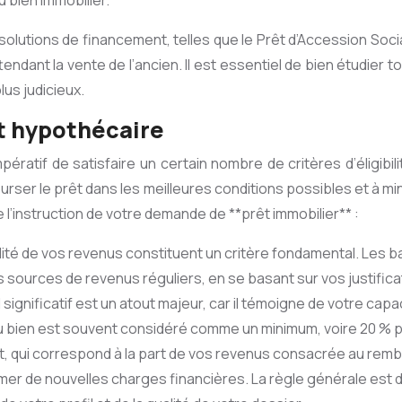
 bien immobilier.
s solutions de financement, telles que le Prêt d’Accession Soc
endant la vente de l’ancien. Il est essentiel de bien étudier t
lus judicieux.
dit hypothécaire
mpératif de satisfaire un certain nombre de critères d’éligibi
urser le prêt dans les meilleures conditions possibles et à m
 l’instruction de votre demande de **prêt immobilier** :
olidité de vos revenus constituent un critère fondamental. Le
sources de revenus réguliers, en se basant sur vos justificatifs
ignificatif est un atout majeur, car il témoigne de votre capaci
u bien est souvent considéré comme un minimum, voire 20 % po
, qui correspond à la part de vos revenus consacrée au remb
ssumer de nouvelles charges financières. La règle générale es