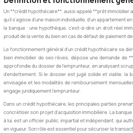
Définition et fonctionnement géné
Un **crédit hypothécaire**, aussi appelé **prêt immobilier a
qu’il s’agisse d’une maison individuelle, d’un appartement en
la banque : une hypothèque, c’est-à-dire un droit réel imm
produit de la vente du bien en cas de défaut de paiement de l
Le fonctionnement général d’un crédit hypothécaire se dérou
bien immobilier de ses rêves, dépose une demande de **p
approfondie du dossier de l’emprunteur, en analysant scrup
d’endettement. Si le dossier est jugé solide et viable, l
envisagée et les modalités de remboursement mensuelles. L’é
engage juridiquement l’emprunteur.
Dans un crédit hypothécaire, les principales parties prenan
concrétiser son projet d’acquisition immobilière. La banque e
à lui, est un officier public, impartial et indépendant, qui au
en vigueur. Son rôle est essentiel pour sécuriser la transact