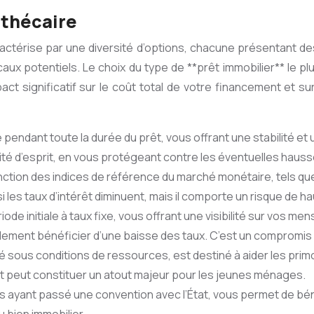
othécaire
ctérise par une diversité d’options, chacune présentant des 
caux potentiels. Le choix du type de **prêt immobilier** le pl
pact significatif sur le coût total de votre financement et s
pendant toute la durée du prêt, vous offrant une stabilité et 
uillité d’esprit, en vous protégeant contre les éventuelles hauss
onction des indices de référence du marché monétaire, tels que
i les taux d’intérêt diminuent, mais il comporte un risque de
de initiale à taux fixe, vous offrant une visibilité sur vos 
ellement bénéficier d’une baisse des taux. C’est un compromis
é sous conditions de ressources, est destiné à aider les primo
et peut constituer un atout majeur pour les jeunes ménages.
s ayant passé une convention avec l’État, vous permet de bén