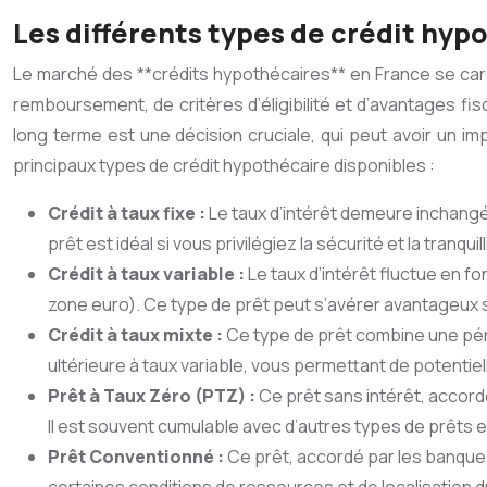
Les différents types de crédit hyp
Le marché des **crédits hypothécaires** en France se cara
remboursement, de critères d’éligibilité et d’avantages fis
long terme est une décision cruciale, qui peut avoir un im
principaux types de crédit hypothécaire disponibles :
Crédit à taux fixe :
Le taux d’intérêt demeure inchangé 
prêt est idéal si vous privilégiez la sécurité et la tranq
Crédit à taux variable :
Le taux d’intérêt fluctue en f
zone euro). Ce type de prêt peut s’avérer avantageux s
Crédit à taux mixte :
Ce type de prêt combine une pério
ultérieure à taux variable, vous permettant de potenti
Prêt à Taux Zéro (PTZ) :
Ce prêt sans intérêt, accord
Il est souvent cumulable avec d’autres types de prêts 
Prêt Conventionné :
Ce prêt, accordé par les banque