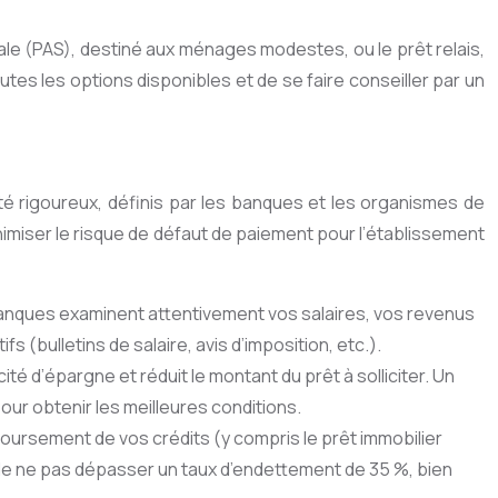
iale (PAS), destiné aux ménages modestes, ou le prêt relais,
outes les options disponibles et de se faire conseiller par un
lité rigoureux, définis par les banques et les organismes de
inimiser le risque de défaut de paiement pour l’établissement
s banques examinent attentivement vos salaires, vos revenus
 (bulletins de salaire, avis d’imposition, etc.).
té d’épargne et réduit le montant du prêt à solliciter. Un
ur obtenir les meilleures conditions.
oursement de vos crédits (y compris le prêt immobilier
t de ne pas dépasser un taux d’endettement de 35 %, bien