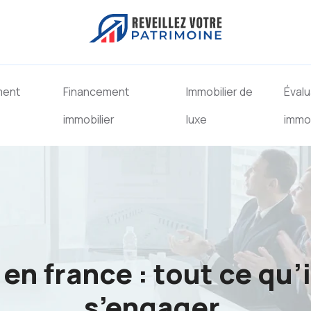
ment
Financement
Immobilier de
Évalu
immobilier
luxe
immob
n france : tout ce qu’i
s’engager.