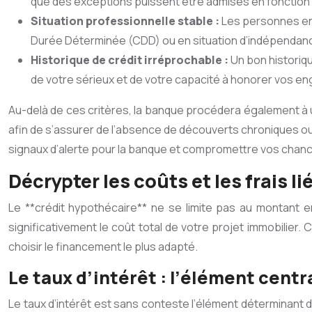
que des exceptions puissent être admises en fonction de 
Situation professionnelle stable :
Les personnes en 
Durée Déterminée (CDD) ou en situation d’indépendanc
Historique de crédit irréprochable :
Un bon historiq
de votre sérieux et de votre capacité à honorer vos e
Au-delà de ces critères, la banque procédera également à un
afin de s’assurer de l’absence de découverts chroniques o
signaux d’alerte pour la banque et compromettre vos chance
Décrypter les coûts et les frais l
Le **crédit hypothécaire** ne se limite pas au montant e
significativement le coût total de votre projet immobilie
choisir le financement le plus adapté.
Le taux d’intérêt : l’élément centr
Le taux d’intérêt est sans conteste l’élément déterminant du